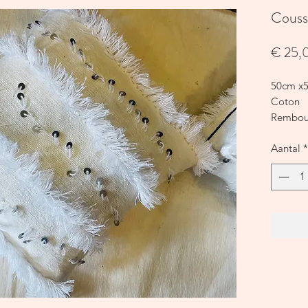
Coussi
€ 25,
50cm x
Coton
Rembour
Aantal
*