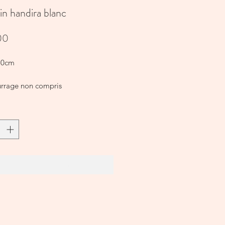
n handira blanc
Prijs
00
50cm
rage non compris
In winkelwagen