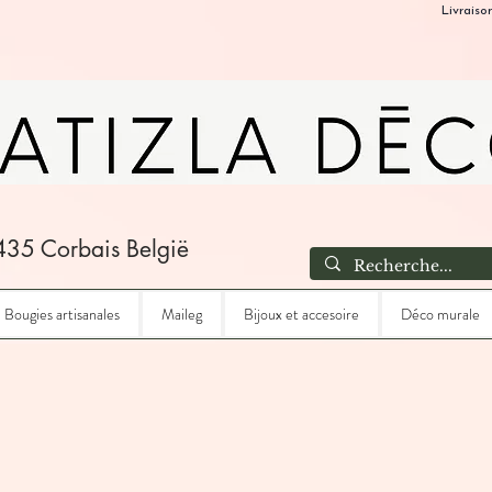
Livraiso
435 Corbais België
Bougies artisanales
Maileg
Bijoux et accesoire
Déco murale