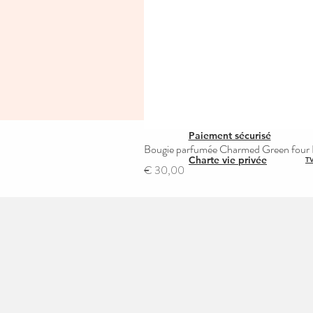
Paiement sécurisé
Bougie parfumée Charmed Green four L
Charte vie privée
TV
Prijs
€ 30,00