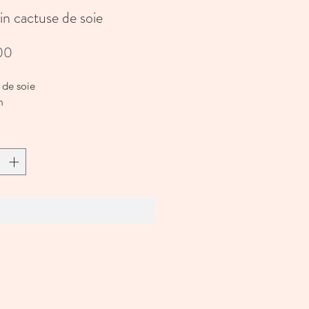
n cactuse de soie
Prijs
00
 de soie
m
In winkelwagen