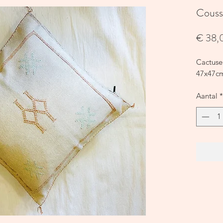
Coussi
€ 38,
Cactuse
47x47c
Aantal
*