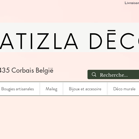
Livraiso
435 Corbais België
Bougies artisanales
Maileg
Bijoux et accesoire
Déco murale