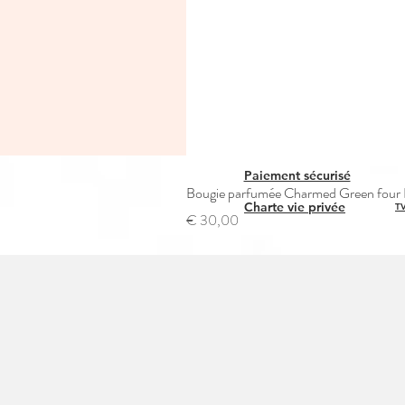
Paiement sécurisé
Bougie parfumée Charmed Green four L
Charte vie privée
TV
Prijs
€ 30,00