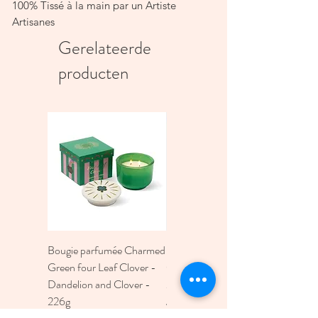
100% Tissé à la main par un Artiste
Artisanes
Couleurs naturelles
Gerelateerde
Fermeture à glissière
producten
Insert non inclus
Nettoyage à sec seulement
45cmx45cm
Dimension peux varié
Bougie parfumée Charmed
Bougie A Dopo 4Fl
Green four Leaf Clover -
Oz./118Ml Mermaid &
Dandelion and Clover -
Moon Ceramic Diffus
226g
Prijs
€ 30,00