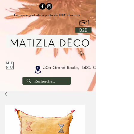
Livraison gratuite à partir de 100€ d'achats
B2B
ME
50a Grand Route, 1435 Corbais België
NU