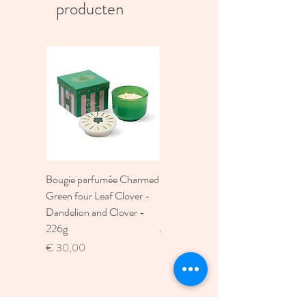
producten
Bougie parfumée Charmed
Bougie A Dopo 4Fl
Green four Leaf Clover -
Oz./118Ml Mermaid &
Dandelion and Clover -
Moon Ceramic Diffus
226g
Prijs
€ 30,00
Prijs
€ 30,00