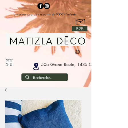
Livraison gratuite à partir de 100€ d'achats
B2B
ME
50a Grand Route, 1435 Corbais België
NU