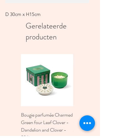
D 30cm x H15cm
Gerelateerde
producten
Bougie parfumée Charmed
Bougie A Dopo 4Fl
Green four Leaf Clover -
Oz./118Ml Mermaid &
Dandelion and Clover -
Moon Ceramic Diffus
226g
Prijs
€ 30,00