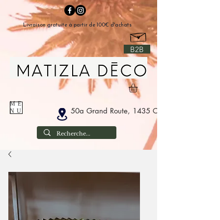
Livraison gratuite à partir de 100€ d'achats
B2B
ME
50a Grand Route, 1435 Corbais België
NU