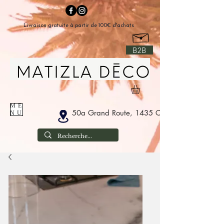
Livraison gratuite à partir de 100€ d'achats
B2B
ME
50a Grand Route, 1435 Corbais België
NU