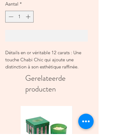
Aantal
*
In winkelwagen
Détails en or véritable 12 carats : Une
touche Chabi Chic qui ajoute une
distinction à son esthétique raffinée.
Hauteur: 9.00 cm
Gerelateerde
Diamètre: 15.00 cm
producten
Tous les produits sont rigoureusement
testés pour la sécurité alimentaire et
répondent aux normes internationales.
Évitez d'exposer les produits à une
flamme directe ou à des changements
de température.
Évitez de heurter d'autres surfaces dures
et utilisez des serviettes pour séparer les