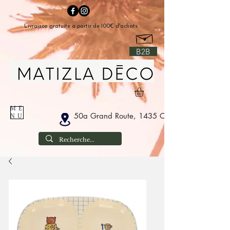
Livraison gratuite à partir de 100€ d'achats
B2B
ME
50a Grand Route, 1435 Corbais België
NU