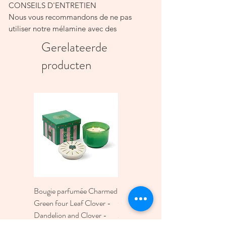
CONSEILS D'ENTRETIEN
Nous vous recommandons de ne pas
utiliser notre mélamine avec des
aliments ou des boissons dépassant une
Gerelateerde
température de 70 °C.
producten
Ne convient pas au four à micro-ondes
mais passe au lave-vaisselle.
CARACTÉRISTIQUES DU PRODUIT
24cmx21.5cm
Mélamine
Bleu
Petit déj
Bougie parfumée Charmed
Bougie A Dopo 4Fl
Green four Leaf Clover -
Oz./118Ml Mermaid &
Dandelion and Clover -
Moon Ceramic Diffus