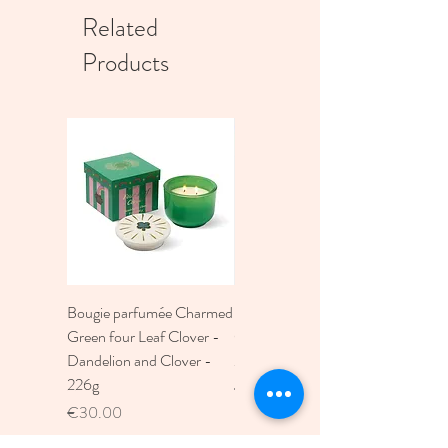
présenter des différences en forme et en 
Related
couleur

Products
Passage au lave-vaisselle ok

Matériaux: verre recyclé

Bougie parfumée Charmed
Bougie A Dopo 4Fl
Green four Leaf Clover -
Oz./118Ml Mermaid &
Dandelion and Clover -
Moon Ceramic Diffus
226g
Price
€30.00
Price
€30.00