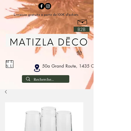
Livraison gratuite à partir de 100€ d'achats
B2B
ME
50a Grand Route, 1435 Corbais Belgium
NU