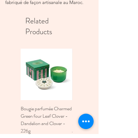
fabriqué de façon artisanale au Maroc.

Chaque création est unique.

Related
Products
Bougie parfumée Charmed
Bougie A Dopo 4Fl
Green four Leaf Clover -
Oz./118Ml Mermaid &
Dandelion and Clover -
Moon Ceramic Diffus
226g
Price
€30.00