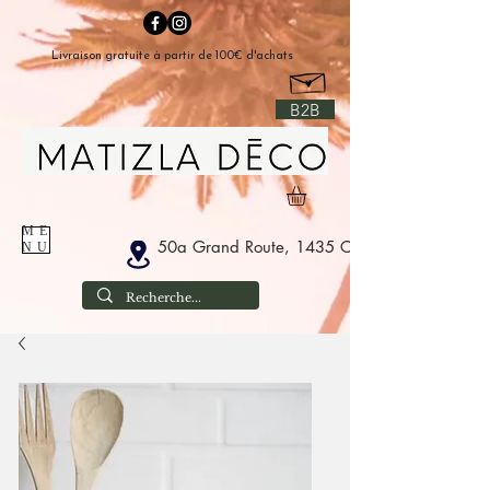
Livraison gratuite à partir de 100€ d'achats
B2B
ME
50a Grand Route, 1435 Corbais Belgium
NU