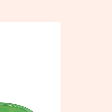
éramique convient au four à
des, sauf si elle contient des
ions en métal précieux.
elle peut être lavée au lave-
e. Utilisez le lave-vaisselle avec une
n particulière en cas de présence
x précieux (max. 50°C). Utilisez
 un détergent liquide/gel.