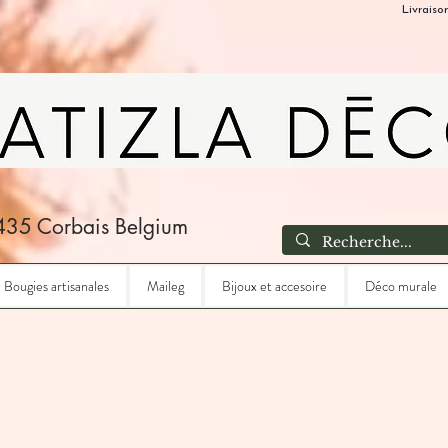
Livraiso
435 Corbais Belgium
Bougies artisanales
Maileg
Bijoux et accesoire
Déco murale