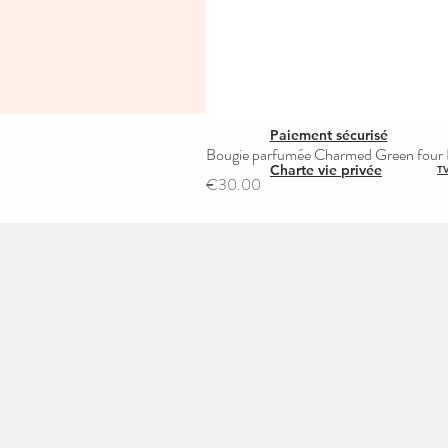
Paiement sécurisé
Bougie parfumée Charmed Green four L
Charte vie privée
TV
Price
€30.00