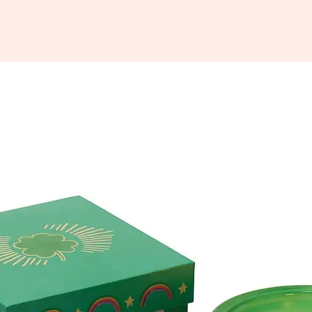
plats.
Notre c
micro-on
décorat
La vaiss
vaissell
attentio
de métau
toujours