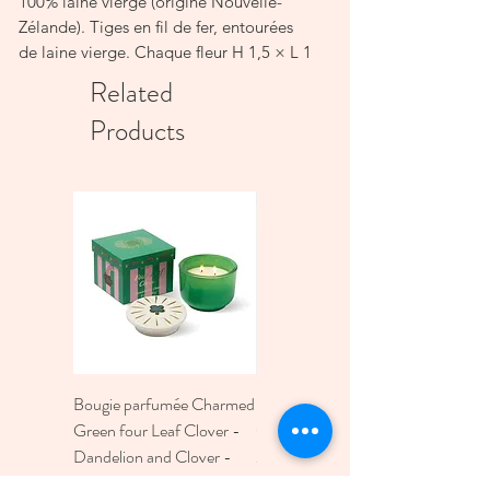
100% laine vierge (origine Nouvelle-
Zélande). Tiges en fil de fer, entourées
de laine vierge. Chaque fleur H 1,5 × L 1
cm. Longueur totale de chaque branche
Related
40 cm. Poids total 55 g. Livré sans vase
Products
et sans décoration.
Bougie parfumée Charmed
Bougie A Dopo 4Fl
Green four Leaf Clover -
Oz./118Ml Mermaid &
Dandelion and Clover -
Moon Ceramic Diffus
226g
Price
€30.00