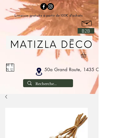
Livraison gratuite à partir de 100€ d'achats
B2B
ME
50a Grand Route, 1435 Corbais Belgium
NU