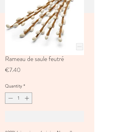
Rameau de saule feutré
Price
€7.40
Quantity
*
Add to Cart