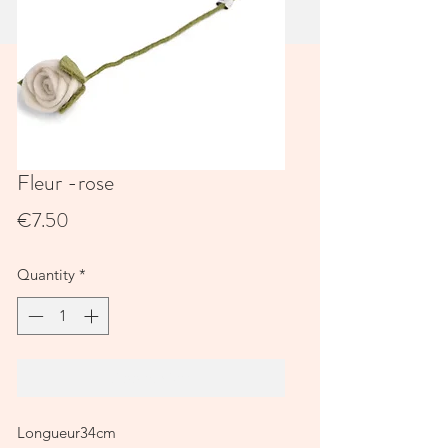
Fleur -rose
Price
€7.50
Quantity
*
Add to Cart
Longueur34cm