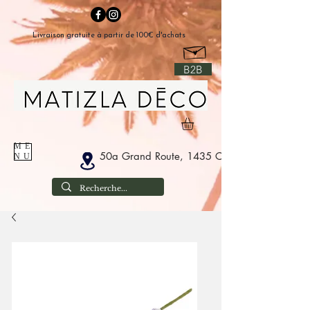
Livraison gratuite à partir de 100€ d'achats
B2B
ME
50a Grand Route, 1435 Corbais Belgium
NU