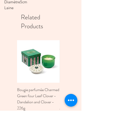
Diamètre5cm
Laine
Related
Products
Bougie parfumée Charmed
Bougie A Dopo 4Fl
Green four Leaf Clover -
Oz./118Ml Mermaid &
Dandelion and Clover -
Moon Ceramic Diffus
226g
Price
€30.00