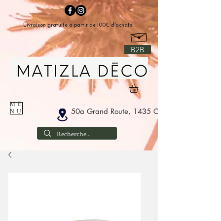
Livraison gratuite à partir de 100€ d'achats
B2B
ME
50a Grand Route, 1435 Corbais Belgium
NU