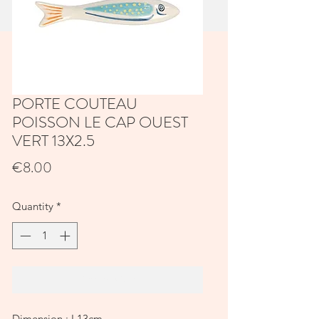
PORTE COUTEAU
POISSON LE CAP OUEST
VERT 13X2.5
Price
€8.00
Quantity
*
Add to Cart
Dimension : L13cm