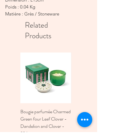
Poids : 0.04 Kg
Matière : Grès / Stoneware
Couleur : Vert + corail / Green + coral
Related
Products
Bougie parfumée Charmed
Bougie A Dopo 4Fl
Green four Leaf Clover -
Oz./118Ml Mermaid &
Dandelion and Clover -
Moon Ceramic Diffus
226g
Price
€30.00