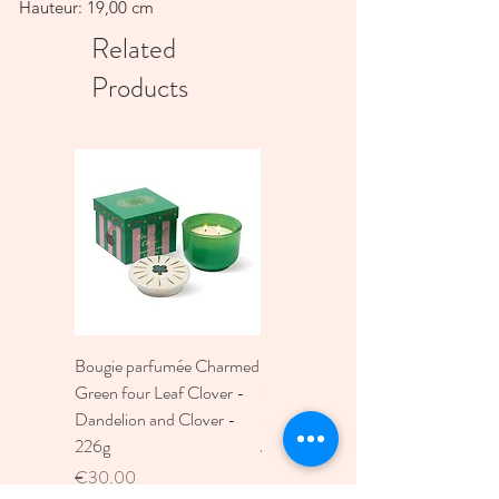
Hauteur: 19,00 cm
Mesure: Ø 19x19 cm
Related
Products
Bougie parfumée Charmed
Bougie A Dopo 4Fl
Green four Leaf Clover -
Oz./118Ml Mermaid &
Dandelion and Clover -
Moon Ceramic Diffus
226g
Price
€30.00
Price
€30.00