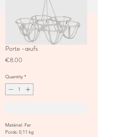
Porte -œufs
Price
€8.00
Quantity
*
Add to Cart
Matériel: Fer
Poids: 0,11 kg