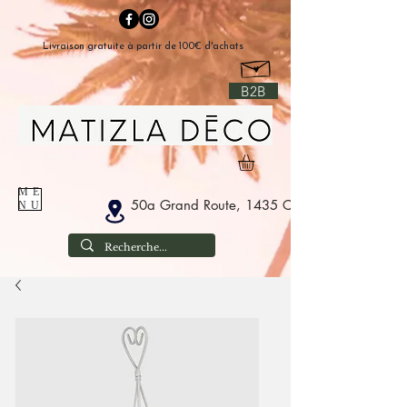
Livraison gratuite à partir de 100€ d'achats
B2B
ME
50a Grand Route, 1435 Corbais Belgium
NU