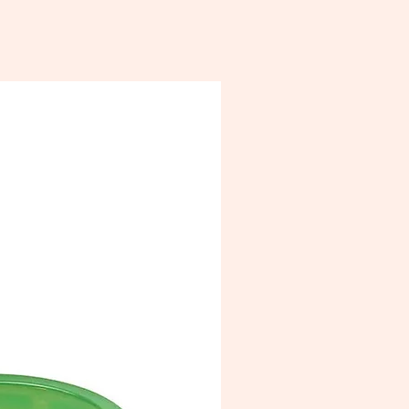
éramique convient au four à
des, sauf si elle contient des
ions en métal précieux.
elle peut être lavée au lave-
e. Utilisez le lave-vaisselle avec une
n particulière en cas de présence
x précieux (max. 50°C). Utilisez
 un détergent liquide/gel.