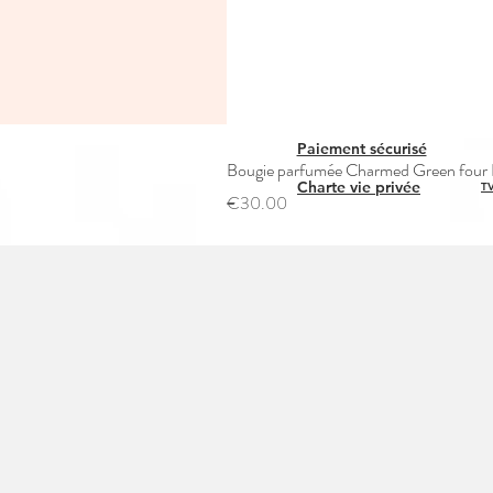
Paiement sécurisé
Bougie parfumée Charmed Green four L
Charte vie privée
TV
Price
€30.00