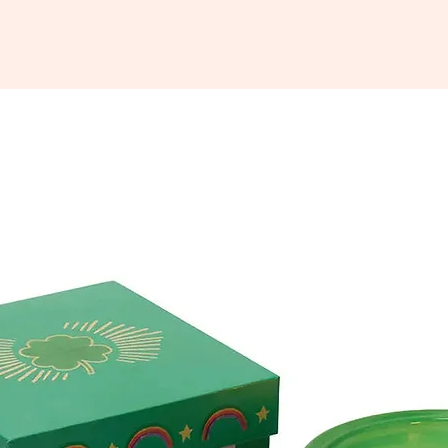
plats.
Notre c
micro-on
décorat
La vaiss
vaissell
attentio
de métau
toujours