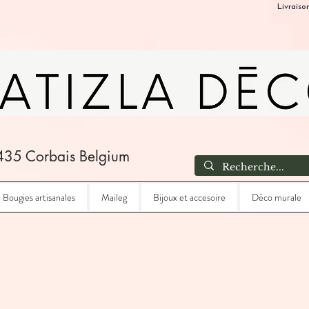
Livraiso
435 Corbais Belgium
Bougies artisanales
Maileg
Bijoux et accesoire
Déco murale