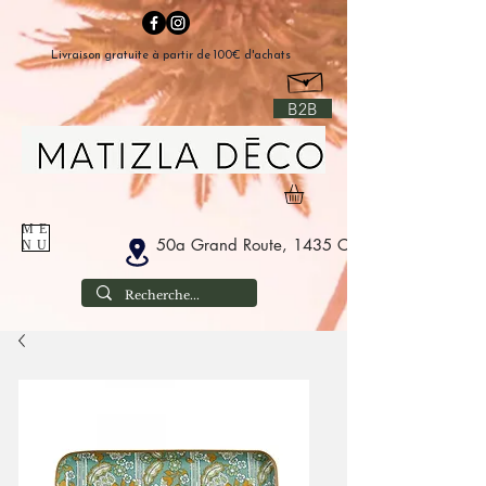
Livraison gratuite à partir de 100€ d'achats
B2B
ME
50a Grand Route, 1435 Corbais Belgium
NU