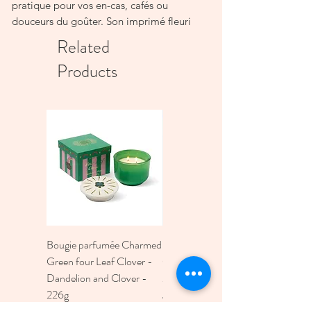
pratique pour vos en-cas, cafés ou
douceurs du goûter. Son imprimé fleuri
apporte une note bohème et colorée à
Related
vos moments gourmands ou à poser en
Products
déco.
Face arrière unie.
Ne passe pas au lave-vaisselle ni au
micro-ondes.
Nettoyer simplement avec une éponge
humide.
Bougie parfumée Charmed
Bougie A Dopo 4Fl
Green four Leaf Clover -
Oz./118Ml Mermaid &
Dandelion and Clover -
Moon Ceramic Diffus
226g
Price
€30.00