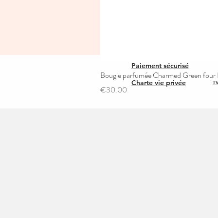
Paiement sécurisé
Bougie parfumée Charmed Green four L
Charte vie privée
TV
Price
€30.00