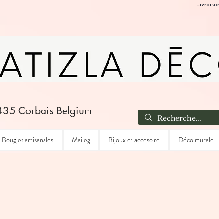
Livraiso
435 Corbais Belgium
Bougies artisanales
Maileg
Bijoux et accesoire
Déco murale