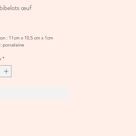
 bibelots œuf
Price
on : 11cm x 10,5 cm x 1cm
: porcelaine
y
*
Add to Cart