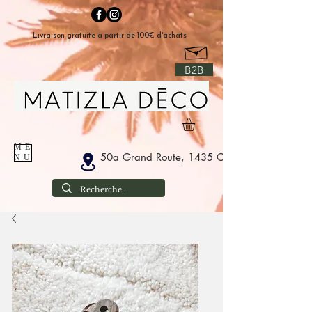
Livraison gratuite à partir de 100€ d'achats
B2B
ME
50a Grand Route, 1435 Corbais Belgium
NU