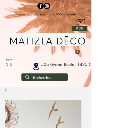
Livraison gratuite à partir de 100€ d'achats
B2B
ME
50a Grand Route, 1435 Corbais Belgium
NU