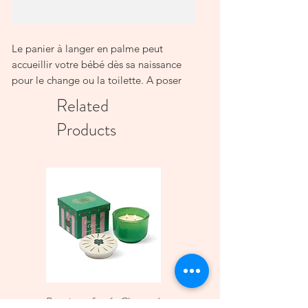
Add to Cart
Le panier à langer en palme peut
accueillir votre bébé dès sa naissance
pour le change ou la toilette. A poser
sur une commode ou une table. Il se
Related
transformera ensuite en plateau de
Products
présentation de jeux ou en panier de
rangement dans la maison. Deux petites
poignées de chaque côté pour le
transporter facilement (sans bébé).
(Entre 35x60cm et 43x65cm en fonction
des arrivées,
Bougie parfumée Charmed
Bougie A Dopo 4Fl