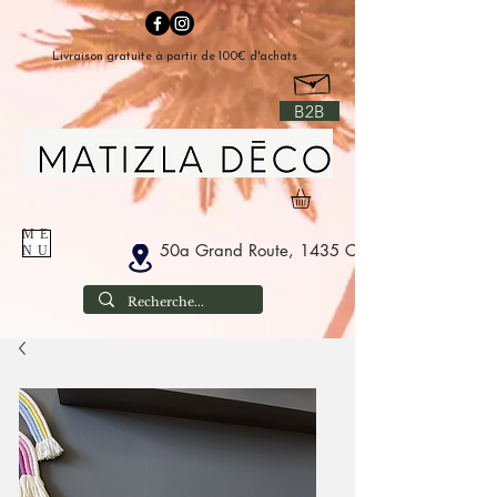
Livraison gratuite à partir de 100€ d'achats
B2B
ME
50a Grand Route, 1435 Corbais Belgium
NU