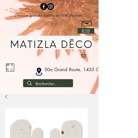
Livraison gratuite à partir de 100€ d'achats
B2B
ME
50a Grand Route, 1435 Corbais Belgium
NU