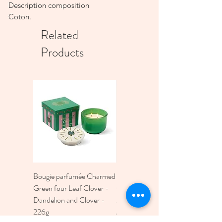
Description composition
Coton.
Related
Products
Bougie parfumée Charmed
Bougie A Dopo 4Fl
Green four Leaf Clover -
Oz./118Ml Mermaid &
Dandelion and Clover -
Moon Ceramic Diffus
226g
Price
€30.00