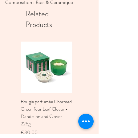
Composition : Bois & Céramique
Related
Products
Bougie parfumée Charmed
Bougie A Dopo 4Fl
Green four Leaf Clover -
Oz./118Ml Mermaid &
Dandelion and Clover -
Moon Ceramic Diffus
226g
Price
€30.00
Price
€30.00