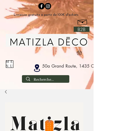
Livraison gratuite à partir de 100€ d'achats
B2B
ME
50a Grand Route, 1435 Corbais Belgium
NU