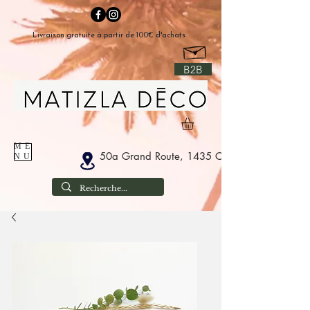
Livraison gratuite à partir de 100€ d'achats
B2B
ME
50a Grand Route, 1435 Corbais Belgium
NU