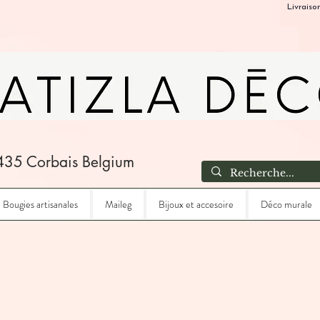
Livraiso
435 Corbais Belgium
Bougies artisanales
Maileg
Bijoux et accesoire
Déco murale