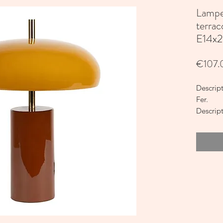
Lampe
terra
E14x2
€107.
Descrip
Fer.
Descrip
Douille 