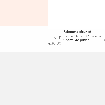
Paiement sécurisé
Bougie parfumée Charmed Green four L
Charte vie privée
TV
Price
€30.00