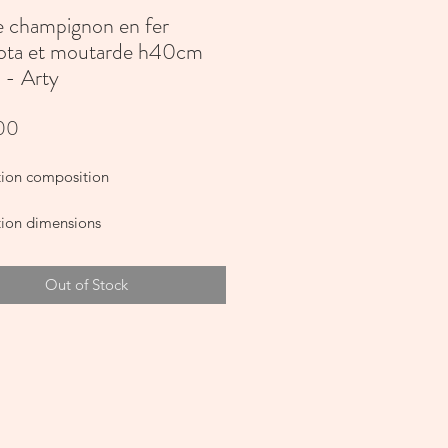
 champignon en fer
cota et moutarde h40cm
 - Arty
Price
00
tion composition
tion dimensions
: E14 x 2 - câble 1.60M
Out of Stock