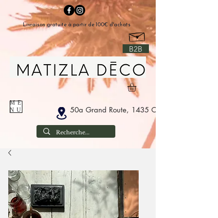
Livraison gratuite à partir de 100€ d'achats
B2B
ME
50a Grand Route, 1435 Corbais Belgium
NU