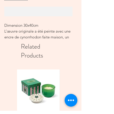
Add to Cart
Dimension 30x40cm
L’œuvre originale a été peinte avec une
encre de cynorrhodon faite maison, un
pinceau japonais et des pinceaux
Related
artisanaux en fibres naturelles, sur une
Products
toile de lin ancienne. Cette impression
d’art est une reproduction de haute
qualité.
Imprimée localement sur du papier
durable, 170 à 300 g/m² selon le format.
Le cadre n’est pas inclus,