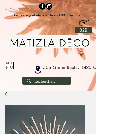
Livraison gratuite à partir de 100€ d'achats
B2B
ME
50a Grand Route, 1435 Corbais Belgium
NU