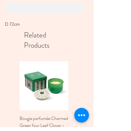
Add to Cart
D 72cm
Related
Products
Bougie parfumée Charmed
Bougie A Dopo 4Fl
Green four Leaf Clover -
Oz./118Ml Mermaid &