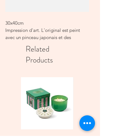
Add to Cart
30x40cm
Impression d'art. L'original est peint
avec un pinceau japonais et des
pinceaux naturels faits à la main et du
Related
papier vintage, cette impression d'art
Products
est une reproduction de belle qualité,
imprimée localement sur du papier
écologique de 300 g/m'.
Un cadre n'est pas inclus,
Bougie parfumée Charmed
Bougie A Dopo 4Fl