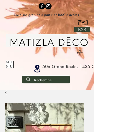
Livraison gratuite à partir de 100€ d'achats
B2B
ME
50a Grand Route, 1435 Corbais Belgium
NU