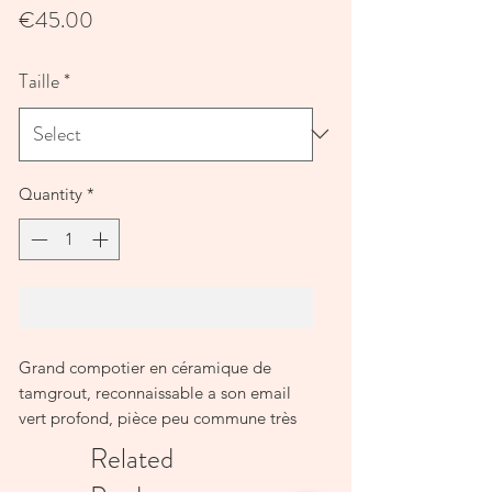
Price
€45.00
Taille
*
Quantity
*
Add to Cart
Grand compotier en céramique de
tamgrout, reconnaissable a son email
vert profond, pièce peu commune très
esthétique pour présenter des fruits sur
Related
une table par exemple.