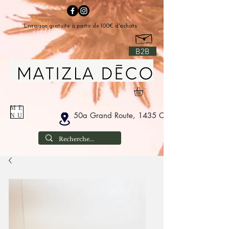
Livraison gratuite à partir de 100€ d'achats
B2B
ME
50a Grand Route, 1435 Corbais Belgium
NU