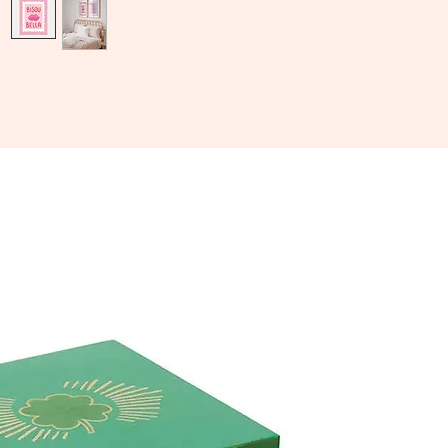
lettres 
douce e
Parfaite
romanti
bureau, 
délicate
✨