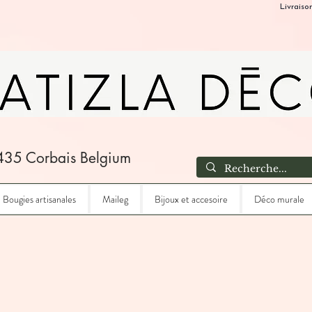
Livraiso
435 Corbais Belgium
Bougies artisanales
Maileg
Bijoux et accesoire
Déco murale