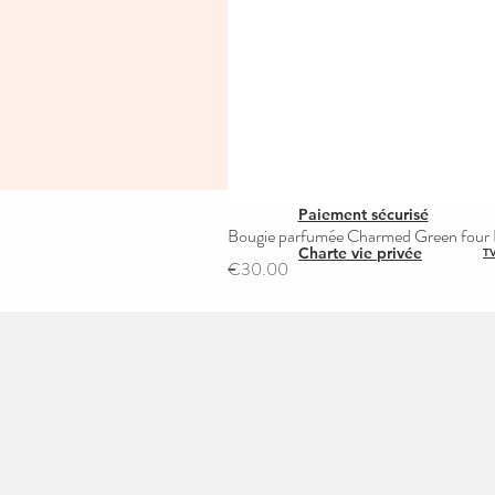
Paiement sécurisé
Bougie parfumée Charmed Green four L
Charte vie privée
TV
Price
€30.00