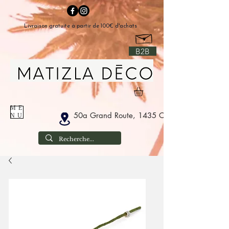
Livraison gratuite à partir de 100€ d'achats
B2B
ME
50a Grand Route, 1435 Corbais Belgium
NU