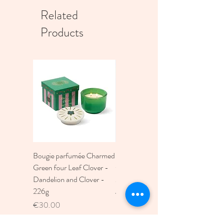
Related
Products
Bougie parfumée Charmed
Bougie A Dopo 4Fl
Green four Leaf Clover -
Oz./118Ml Mermaid &
Dandelion and Clover -
Moon Ceramic Diffus
226g
Price
€30.00
Price
€30.00