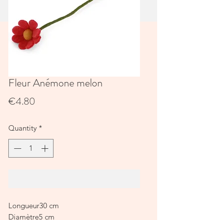
Fleur Anémone melon
Price
€4.80
Quantity
*
Add to Cart
Longueur30 cm
Diamètre5 cm