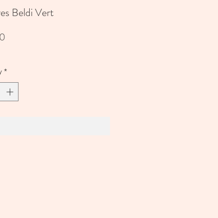
es Beldi Vert
Price
00
y
*
Add to Cart