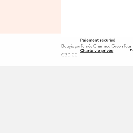
Paiement sécurisé
Bougie parfumée Charmed Green four L
Charte vie privée
TV
Price
€30.00