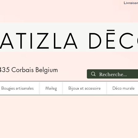
Livraiso
435 Corbais Belgium
Bougies artisanales
Maileg
Bijoux et accesoire
Déco murale