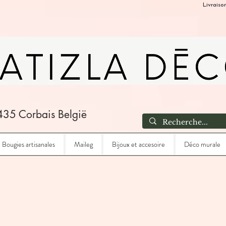
Livraiso
435 Corbais België
Bougies artisanales
Maileg
Bijoux et accesoire
Déco murale