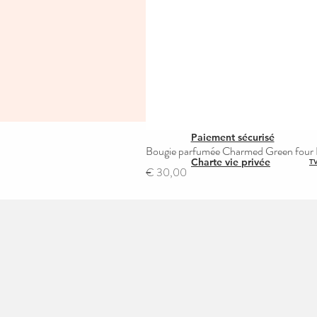
Paiement sécurisé
Bougie parfumée Charmed Green four L
Charte vie privée
TV
Prijs
€ 30,00