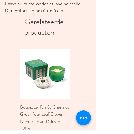
Passe au micro-ondes et lave-vaisselle
Dimensions : diam 6 x 6,6 cm
Contenance 100ml
Gerelateerde
producten
Bougie parfumée Charmed
Bougie A Dopo 4Fl
Green four Leaf Clover -
Oz./118Ml Mermaid &
Dandelion and Clover -
Moon Ceramic Diffus
226g
Prijs
€ 30,00