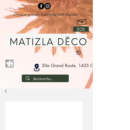
Livraison gratuite à partir de 100€ d'achats
B2B
ME
50a Grand Route, 1435 Corbais België
NU