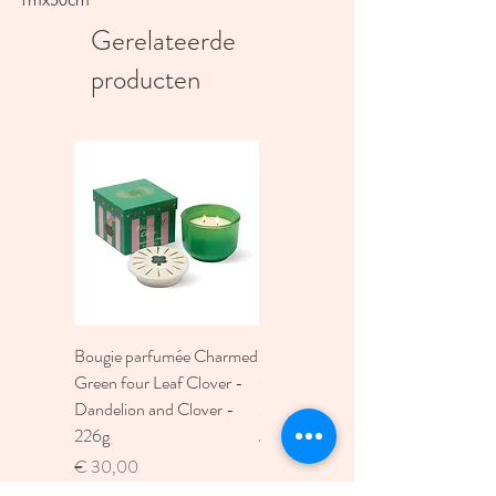
Gerelateerde
producten
Bougie parfumée Charmed
Bougie A Dopo 4Fl
Green four Leaf Clover -
Oz./118Ml Mermaid &
Dandelion and Clover -
Moon Ceramic Diffus
226g
Prijs
€ 30,00
Prijs
€ 30,00