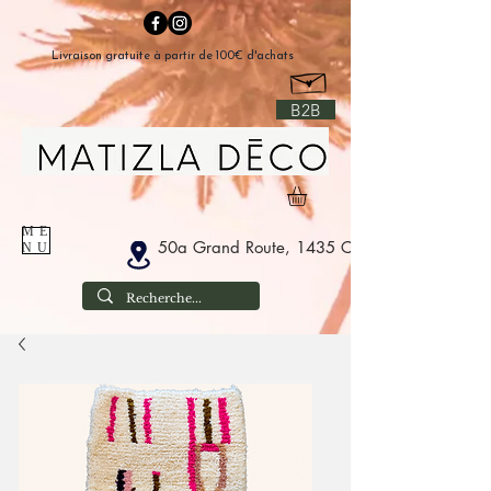
Livraison gratuite à partir de 100€ d'achats
B2B
ME
50a Grand Route, 1435 Corbais België
NU