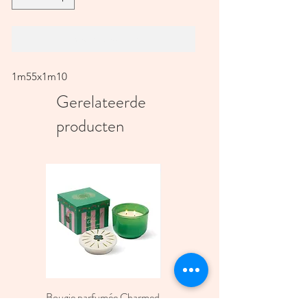
In winkelwagen
1m55x1m10
Gerelateerde
producten
Bougie parfumée Charmed
Bougie A Dopo 4Fl