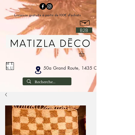
Livraison gratuite à partir de 100€ d'achats
B2B
ME
50a Grand Route, 1435 Corbais België
NU