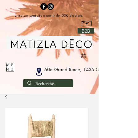
Livraison gratuite à partir de 100€ d'achats
B2B
ME
50a Grand Route, 1435 Corbais België
NU