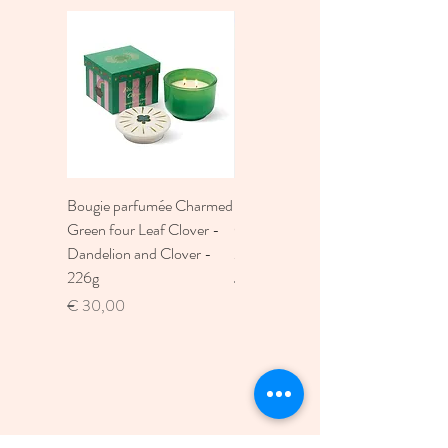
Bougie parfumée Charmed
Bougie A Dopo 4Fl
Green four Leaf Clover -
Oz./118Ml Mermaid &
Dandelion and Clover -
Moon Ceramic Diffus
226g
Prijs
€ 30,00
Prijs
€ 30,00