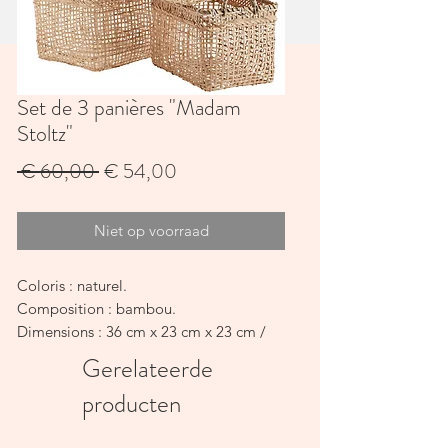
Set de 3 panières "Madam
Stoltz"
Normale
Verkoopprijs
 € 60,00 
€ 54,00
prijs
Niet op voorraad
Coloris : naturel.
Composition : bambou.
Dimensions : 36 cm x 23 cm x 23 cm /
39 cm x 26 cm x 25 cm / 44 cm x 30 cm
Gerelateerde
x 27 cm.
producten