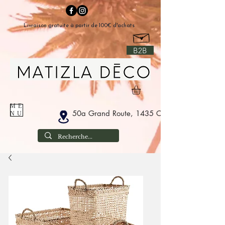
Livraison gratuite à partir de 100€ d'achats
B2B
ME
50a Grand Route, 1435 Corbais België
NU