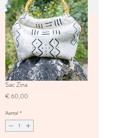
Sac Zina
Prijs
€ 60,00
Aantal
*