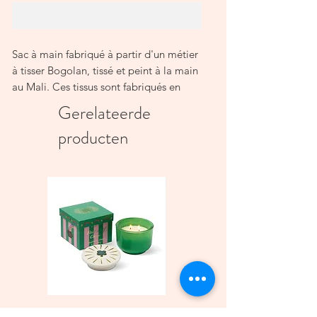
In winkelwagen
Sac à main fabriqué à partir d'un métier
à tisser Bogolan, tissé et peint à la main
au Mali. Ces tissus sont fabriqués en
assemblant des métiers à tisser en coton
Gerelateerde
étroits, d'environ 10 à 15 cm de large,
producten
teints avec des pigments naturels puis
peints avec des argiles de différentes
couleurs. Ces tissus sont caractéristiques
de l'ethnie Bambara. Dans leur langue,
le mot Bogolan signifie « terre avec de
la boue ».
Il est doublé à l'intérieur d'un tissu en
coton violet contrastant. Les poignées
sont en bambou et disposent d'une
fermeture magnétique.
Le sac mesure 27 cm de large, 19 cm de
Bougie parfumée Charmed
Bougie A Dopo 4Fl
haut et possède un soufflet de 6 cm.