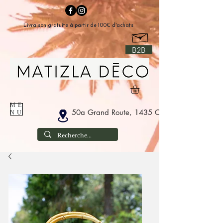
Livraison gratuite à partir de 100€ d'achats
B2B
ME
50a Grand Route, 1435 Corbais België
NU