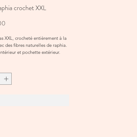
aphia crochet XXL
Prijs
00
as XXL, crocheté entièrement à la
c des fibres naturelles de raphia.
ntérieur et pochette extérieur.
 raphia.
 : Naturel, Thé.
n (cm) : L 50 X H 40 x Soufflet 20
In winkelwagen