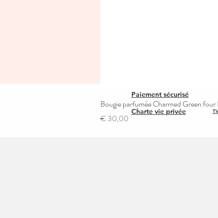
Paiement sécurisé
Bougie parfumée Charmed Green four L
Charte vie privée
TV
Prijs
€ 30,00