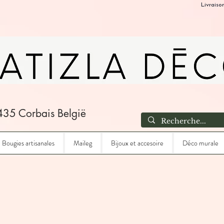
Livraiso
435 Corbais België
Bougies artisanales
Maileg
Bijoux et accesoire
Déco murale