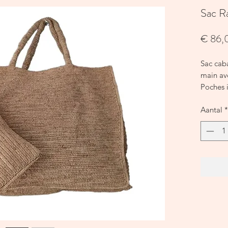
Sac R
€ 86,
Sac cab
main ave
Poches i
Anses en
Aantal
*
Couleurs
Dimensio