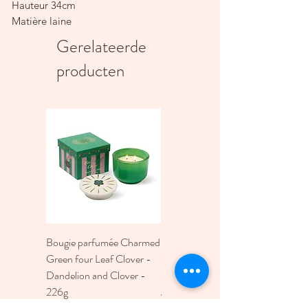
Hauteur 34cm
Matière laine
Gerelateerde
producten
Bougie parfumée Charmed
Bougie A Dopo 4Fl
Green four Leaf Clover -
Oz./118Ml Mermaid &
Dandelion and Clover -
Moon Ceramic Diffus
226g
Prijs
€ 30,00