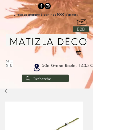
Livraison gratuite à partir de 100€ d'achats
B2B
ME
50a Grand Route, 1435 Corbais België
NU