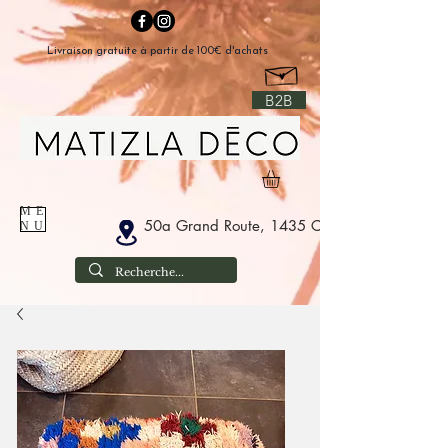
Livraison gratuite à partir de 100€ d'achats
B2B
ME
50a Grand Route, 1435 Corbais België
NU