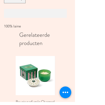
In winkelwagen
100% laine
Gerelateerde
producten
Bougie parfumée Charmed
Bougie A Dopo 4Fl