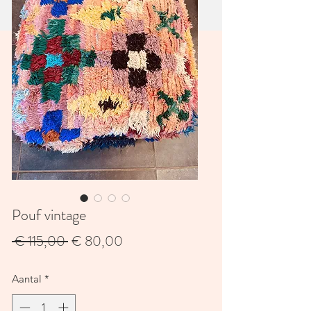
Pouf vintage
Normale
Verkoopprijs
 € 115,00 
€ 80,00
prijs
Aantal
*