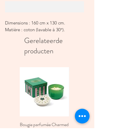
In winkelwagen
Dimensions : 160 cm x 130 cm.
Matière : coton (lavable à 30°).
Gerelateerde
producten
Bougie parfumée Charmed
Bougie A Dopo 4Fl
Green four Leaf Clover -
Oz./118Ml Mermaid &