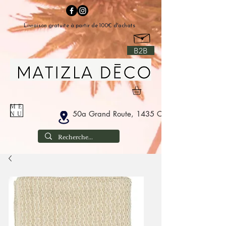
Livraison gratuite à partir de 100€ d'achats
B2B
ME
50a Grand Route, 1435 Corbais België
NU