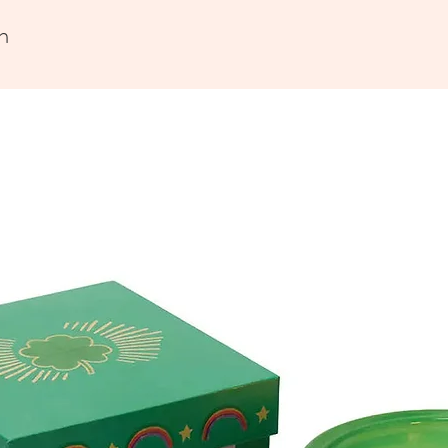
Notre c
micro-on
n
décorat
La vaiss
vaissell
attentio
de métau
toujours