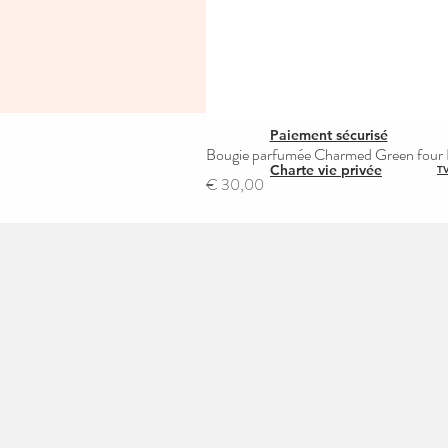
Paiement sécurisé
Bougie parfumée Charmed Green four L
Charte vie privée
TV
Prijs
€ 30,00