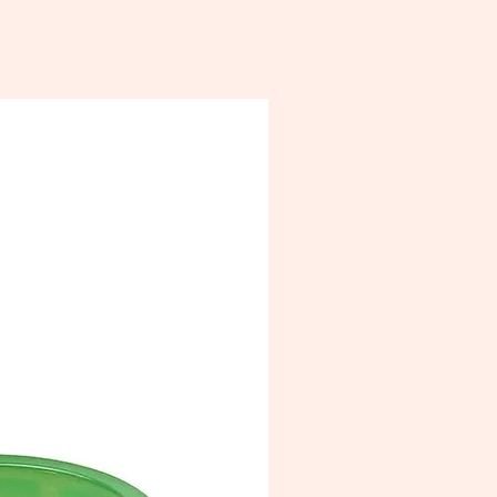
éramique convient au four à
des, sauf si elle contient des
ions en métal précieux.
elle peut être lavée au lave-
e. Utilisez le lave-vaisselle avec une
n particulière en cas de présence
x précieux (max. 50°C). Utilisez
 un détergent liquide/gel.