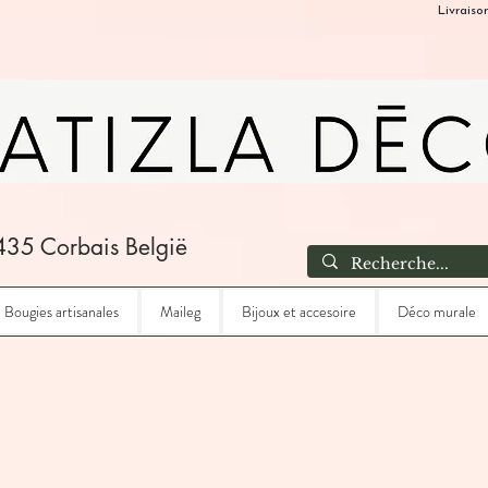
Livraiso
435 Corbais België
Bougies artisanales
Maileg
Bijoux et accesoire
Déco murale