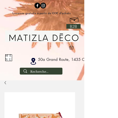
Livraison gratuite à partir de 100€ d'achats
B2B
ME
50a Grand Route, 1435 Corbais België
NU