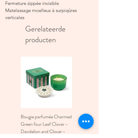
Fermeture zippée invisible
Matelassage moelleux à surpiqûres
verticales
Doublure coton
Gerelateerde
Pompon fait main
producten
Popeline 100 % coton – ouatinage 100
% polyester
Format : 20 × 15 cm
Bougie parfumée Charmed
Bougie A Dopo 4Fl
Green four Leaf Clover -
Oz./118Ml Mermaid &
Dandelion and Clover -
Moon Ceramic Diffus