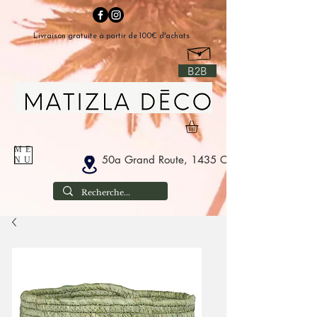
Livraison gratuite à partir de 100€ d'achats
B2B
ME
50a Grand Route, 1435 Corbais België
NU