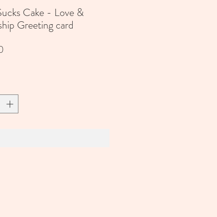
Sucks Cake - Love &
ship Greeting card
Prijs
0
In winkelwagen