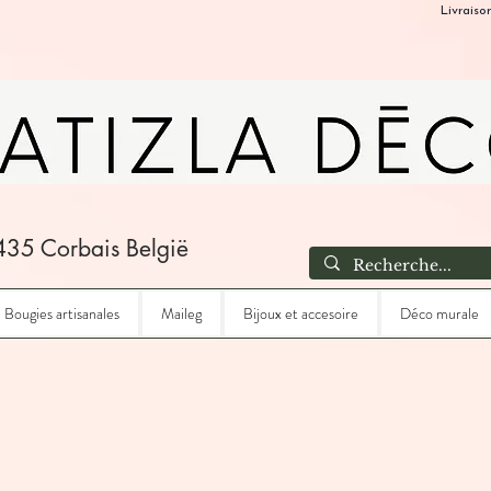
Livraiso
435 Corbais België
Bougies artisanales
Maileg
Bijoux et accesoire
Déco murale