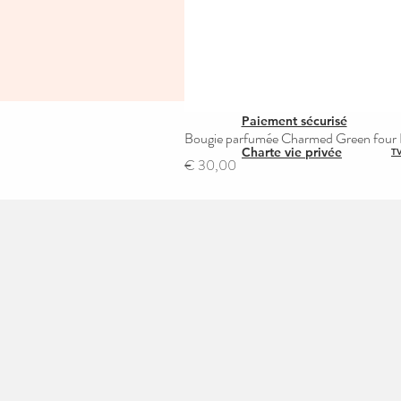
Paiement sécurisé
Bougie parfumée Charmed Green four L
Charte vie privée
TV
Prijs
€ 30,00