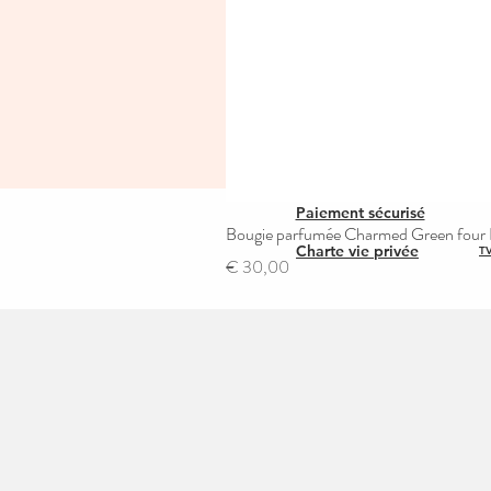
Paiement sécurisé
Bougie parfumée Charmed Green four L
Charte vie privée
TV
Prijs
€ 30,00