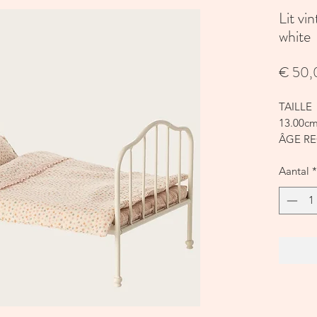
Lit vi
white
€ 50,
TAILLE
13.00cm
ÂGE R
+3
Aantal
*
MATIÈR
Métal/
REMPLI
Polyest
INSTRU
Textile
Metal: E