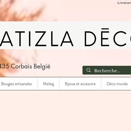
Livraiso
435 Corbais België
Bougies artisanales
Maileg
Bijoux et accesoire
Déco murale