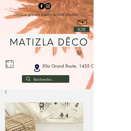
Livraison gratuite à partir de 100€ d'achats
B2B
ME
50a Grand Route, 1435 Corbais België
NU