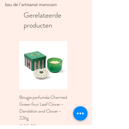
Issu de l'artisanat marocain
Dimensions : largeur 25cm / longueur
Gerelateerde
38cm / hauteur 14cm
producten
Ces dimensions peuvent légèrement
varier selon les modèles.
Bougie parfumée Charmed
Bougie A Dopo 4Fl
Green four Leaf Clover -
Oz./118Ml Mermaid &
Dandelion and Clover -
Moon Ceramic Diffus
226g
Prijs
€ 30,00
Prijs
€ 30,00