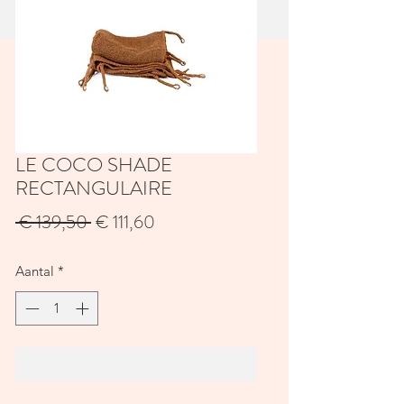
LE COCO SHADE
RECTANGULAIRE
Normale
Verkoopprijs
 € 139,50 
€ 111,60
prijs
Aantal
*
In winkelwagen