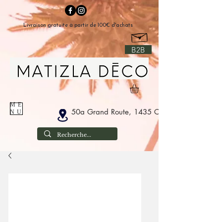
Livraison gratuite à partir de 100€ d'achats
B2B
ME
50a Grand Route, 1435 Corbais België
NU