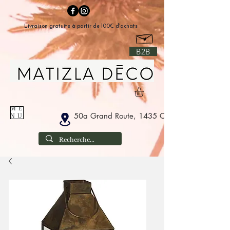
Livraison gratuite à partir de 100€ d'achats
B2B
ME
50a Grand Route, 1435 Corbais België
NU