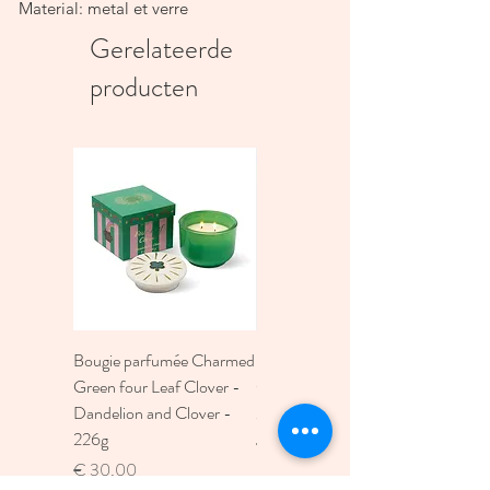
Material: metal et verre
Gerelateerde
producten
Bougie parfumée Charmed
Bougie A Dopo 4Fl
Green four Leaf Clover -
Oz./118Ml Mermaid &
Dandelion and Clover -
Moon Ceramic Diffus
226g
Prijs
€ 30,00
Prijs
€ 30,00